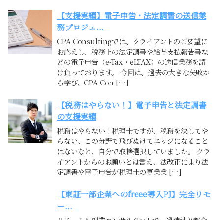
【支援実績】電子申告・法定調書の送信業
務プロジェ...
CPA-Consultingでは、クライアントのご要望に
お応えし、税務上の法定調書や給与支払報告書な
どの電子申告（e-Tax・eLTAX）の送信業務を請
け負っております。 今回は、過去の大きな失敗か
ら学び、CPA-Con […]
【税務はやらない！】電子申告と法定調書
の支援実績
税務はやらない！税理士ですが、税務を決してや
らない、この分野で飛びぬけてエッジになること
はないなと、自分で取捨選択していました。 クラ
イアントからのお願いとは言え、法改正により法
定調書や電子申告が税理士の専業業 […]
【東証一部企業へのfreee導入PJ】完全リモ
ー...
リモート＆副業コンサルタントで、過疎地と都会