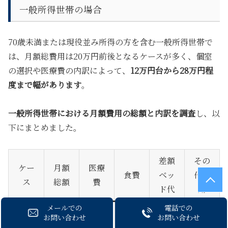
一般所得世帯の場合
70歳未満または現役並み所得の方を含む一般所得世帯で
は、月額総費用は20万円前後となるケースが多く、個室
の選択や医療費の内訳によって、
12万円台から28万円程
度まで幅があります
。
一般所得世帯における月額費用の総額と内訳を調査
し、以
下にまとめました。
差額
その
ケー
月額
医療
食費
ベッ
他費
ス
総額
費
ド代
用
メールでの
電話での
180,
お問い合わせ
お問い合わせ
ケー
90,0
30,0
50,0
10,0
000