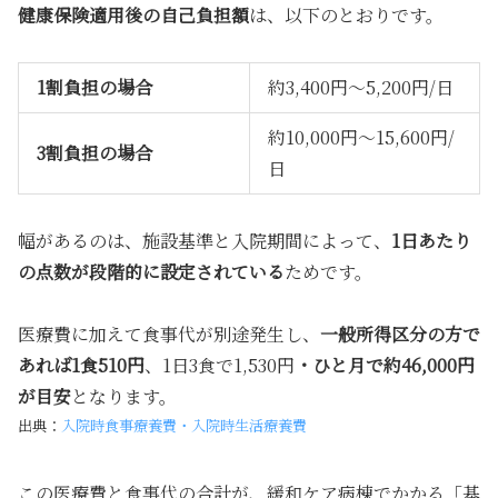
健康保険適用後の自己負担額
は、以下のとおりです。
1割負担の場合
約3,400円〜5,200円/日
約10,000円〜15,600円/
3割負担の場合
日
幅があるのは、施設基準と入院期間によって、
1日あたり
の点数が段階的に設定されている
ためです。
医療費に加えて食事代が別途発生し、
一般所得区分の方で
あれば1食510円
、1日3食で1,530円
・ひと月で約46,000円
が目安
となります。
出典：
入院時食事療養費・入院時生活療養費
この医療費と食事代の合計が、緩和ケア病棟でかかる「基