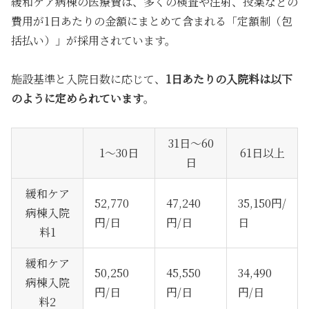
緩和ケア病棟の医療費は、多くの検査や注射、投薬などの
費用が1日あたりの金額にまとめて含まれる「定額制（包
括払い）」が採用されています。
施設基準と入院日数に応じて、
1日あたりの入院料は以下
のように定められています
。
31日～60
1～30日
61日以上
日
緩和ケア
52,770
47,240
35,150円/
病棟入院
円/日
円/日
日
料1
緩和ケア
50,250
45,550
34,490
病棟入院
円/日
円/日
円/日
料2