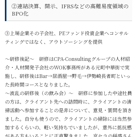
②連結決算、開示、IFRSなどの高難易度領域の
BPO化
③上場企業その子会社、PEファンド投資企業へコンサル
ティングではなく、アウトソーシングを提供
～研修後記～ 研修はCPA-Consultingグループの人材紹
介・人材開発子会社のWOK事務所がある元町中華街で実
施し、研修後はBar→居酒屋→野毛→伊勢崎長者町といっ
た長時間コースとなりました。
～波乱の研修後（の飲み会）～ 研修に参加した中途社員
の方は、クライアント先への訪問時に、クライアントの清
掃活動へ参加することの是非について、意見・質問を頂き
ました。自分も使うので、クライアントの掃除には当然参
加するくらいの、軽い気持ちでいましたが、意外に抵抗感
がある方もいることに正直驚きました。京セラの稲盛さん