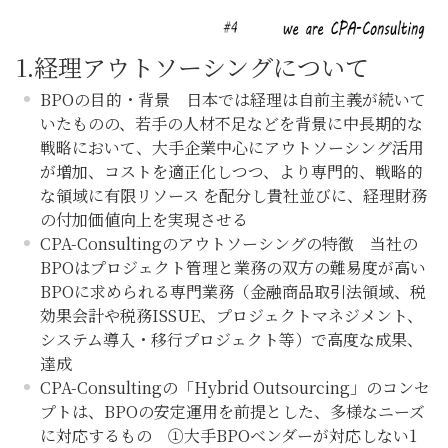
1.
経理アウトソーシングについて
BPOの目的・背景 日本では経理は自前主義が続いて
いたものの、若手の人材不足などを背景に中長期的な
戦略において、
大手企業中心にアウトソーシング活用
が増加、コストを適正化しつつ、より専門的、戦略的
な領域に有限リソース を配分し貴社並びに、経理財務
の付加価値向上を実現させる
CPA-Consultingのアウトソーシングの特徴 当社の
BPOはプロジェクト管理と業務の双方の難易度が高い
BPOに求められる専門業務（
金融商品取引法領域、税
効果会計や税務ISSUE、プロジェクトマネジメント、
システム導入・移行プロジェクト等
）で高度な成果、
達成
CPA-Consultingの「Hybrid Outsourcing」のコンセ
プトは、BPOの安定運用を前提とした、多様なニーズ
に対応するもの ①大手BPOベンダーが対応しない1