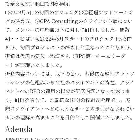
で差支えない範囲で外部開示
022年8月5日の初回のアジェンダは①経理アウトソーシン
グの進め方、②CPA-Consultingのクライアント層につい
て、メンバーの中堅層以下に対して研修しました。閑散
期・・とはいえ2022年8月スタートのプロジェクトが3件
あり、初回プロジェクトの締め日と重なったこともあり、
研修は代表の安武→稲垣さん（BPO第一チームリーダ
ー）が実施いたしました。
研修内容については、以下の２つ、基礎的な経理アウトソ
ーシングの仕組みから当社のクライアントの特性、クライ
アントへのBPOの適用の概要が研修内容となっておりま
す。研修を通じて、理論的なBPOの枠組みを理解し、実
際にクライアントへどのようなサービス提供がなされてい
るかの理解が高まることを目的として開催いたしました。
Adenda
1.
経理アウトソーシングについて