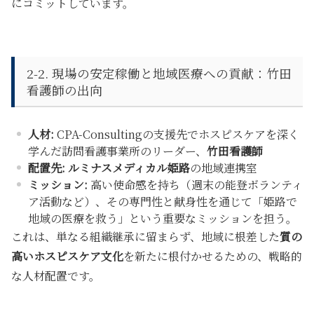
にコミットしています。
2-2. 現場の安定稼働と地域医療への貢献：竹田
看護師の出向
人材:
CPA-Consultingの支援先でホスピスケアを深く
学んだ訪問看護事業所のリーダー、
竹田看護師
配置先:
ルミナスメディカル姫路
の地域連携室
ミッション:
高い使命感を持ち（週末の能登ボランティ
ア活動など）、その専門性と献身性を通じて
「姫路で
地域の医療を救う」
という重要なミッションを担う。
これは、単なる組織継承に留まらず、地域に根差した
質の
高いホスピスケア文化
を新たに根付かせるための、戦略的
な人材配置です。