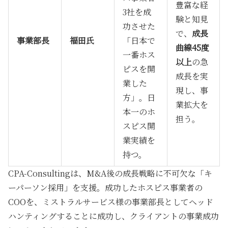
豊富な経
3社を成
験と知見
功させた
で、
成長
事業部長
福田氏
「日本で
曲線45度
一番ホス
以上
の急
ピスを開
成長を実
業した
現し、事
方」
。日
業拡大を
本一のホ
担う。
スピス開
業実績を
持つ。
CPA-Consultingは、M&A後の成長戦略に不可欠な
「キ
ーパーソン採用」
を支援。成功したホスピス事業者の
COOを、ミストラルサービス様の事業部長としてヘッド
ハンティングすることに成功し、クライアントの事業成功