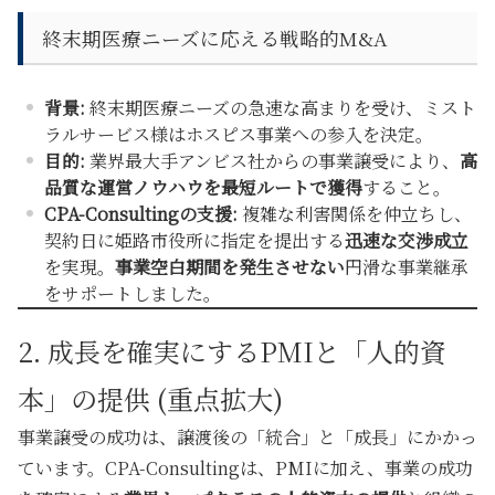
終末期医療ニーズに応える戦略的M&A
背景:
終末期医療ニーズの急速な高まりを受け、ミスト
ラルサービス様はホスピス事業への参入を決定。
目的:
業界最大手アンビス社からの事業譲受により、
高
品質な運営ノウハウを最短ルートで獲得
すること。
CPA-Consultingの支援:
複雑な利害関係を仲立ちし、
契約日に姫路市役所に指定を提出する
迅速な交渉成立
を実現。
事業空白期間を発生させない
円滑な事業継承
をサポートしました。
2. 成長を確実にするPMIと「人的資
本」の提供 (重点拡大)
事業譲受の成功は、譲渡後の「統合」と「成長」にかかっ
ています。CPA-Consultingは、PMIに加え、事業の成功