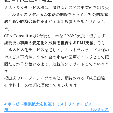
ミストラルサービス様は、優良なホスピス事業所を譲り受
け、
ルミナスメディカル姫路
の開設をもって、
社会的な意
義
と
高い経済合理性
を両立する新規参入を果たされまし
た。
CPA-Consultingは今後も、単なるM&A支援に留まらず、
譲受後の
事業の安定化と成長を担保するPMI支援
、そし
て
ホスピス化サービス
を通じて、ミストラルサービス様の
ホスピス事業が、地域社会の重要な医療インフラとして確
固たる地位を築けるよう、継続的にサポートしてまいりま
す。
福田氏のリーダーシップのもと、期待される
「成長曲線
45度以上」
の実現に貢献してまいります。
« ホスピス事業拡大を加速！ミストラルサービス
様 「ルミナス