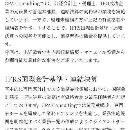
CPA-Consultingでは、公認会計士・税理士、IPO成功企
業の元役員や管理本部長、連結決算の実務家が業務を実施
しています。一方で、経理未経験の方が上記の有資格者や
経験者をサポートすることで、IFRS国際会計基準・連結
決算への関与を可能とし、業務習得の機会を提供していま
す。
今回は、未経験者でも内部統制構築・マニュアル整備から
参画可能な具体的な事例をご紹介いたします。
IFRS国際会計基準・連結決算
基本的に専門家外注である業務委託領域において、
国際会
計基準・連結決算
の業務は有資格者かつ業務経験者を前提
としております。CPA-Consultingでは業務受嘱後、専門
家チームを編成して業務ヒアリングを実施し、業務実施範
囲を明確化すべく業務一覧の作成によりクライアントサー
ビスを始めます。クライアントサービスは初回実施は、有