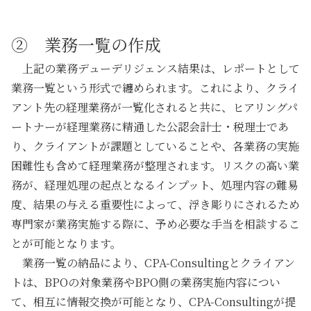
② 業務一覧の作成
上記の
業務デューデリジェンス
結果は、レポートとして
業務一覧という形式で纏められます。これにより、クライ
アント先の経理業務が一覧化されると共に、ヒアリングパ
ートナーが経理業務に精通した公認会計士・税理士であ
り、クライアントが課題としていることや、各業務の実施
困難性も含めて経理業務が整理されます。
リスクの高い業
務が、経理処理の起点となるインプット、処理内容の難易
度、結果の与える重要性によって、浮き彫りにされる
ため
専門家が業務実施する際に、
予め必要な手当を相談するこ
とが可能
となります。
業務一覧の納品により、CPA-Consultingとクライアン
トは、BPOの対象業務やBPO側の業務実施内容につい
て、相互に情報交換が可能となり、
CPA-Consultingが提