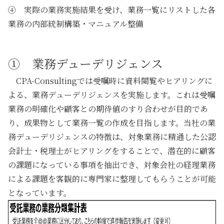
④ 実際の業務実施結果を受け、業務一覧にリストした各
業務の内部統制構築・マニュアル整備
① 業務デューデリジェンス
CPA-Consultingでは受嘱時に資料閲覧やヒアリングに
よる、
業務デューデリジェンス
を実施します。これは受嘱
業務の明確化や顧客との期待値のすり合わせが目的であ
り、成果物として
業務一覧
の作成を目指します。当社の
業
務デューデリジェンス
の特徴は、対象業務に精通した公認
会計士・税理士がヒアリングをすることで、
潜在的に顧客
の課題になっている事項を抽出
でき、
対象会社の経理業務
による課題を客観的に専門家に整理してもらう
ことが可能
となっています。