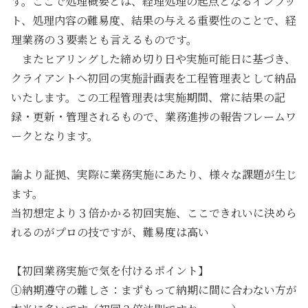
す。ここで処理概要とは、
経理処理の起点となるインプッ
ト、処理内容の難易度、結果の与える重要性
のことで、
経
理業務の３要素
とも言えるものです。
またヒアリングした締め切り日や実施可能日に基づき、
クライアントへ初回の実施計画表を工程管理表として納品
いたします。この
工程管理表は実施期間、常に結果の記
録・更新・管理されるもので、業務進捗の報告フレームワ
ーク
となります。
論より証拠、実際に業務実施にあたり、様々な課題が生じ
ます。
当初想定より３倍かかる初回実施、ここできれいに決めら
れるのがプロの技ですが、難易度は高い
【初回業務実施で気を付けるポイント】
①納期遵守の難しさ
：まずもって納期に間に合わない方が