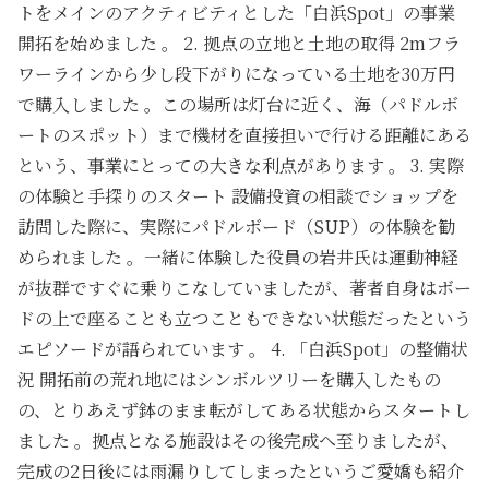
トをメインのアクティビティとした「白浜Spot」の事業
開拓を始めました 。 2. 拠点の立地と土地の取得 2mフラ
ワーラインから少し段下がりになっている土地を30万円
で購入しました 。この場所は灯台に近く、海（パドルボ
ートのスポット）まで機材を直接担いで行ける距離にある
という、事業にとっての大きな利点があります 。 3. 実際
の体験と手探りのスタート 設備投資の相談でショップを
訪問した際に、実際にパドルボード（SUP）の体験を勧
められました 。一緒に体験した役員の岩井氏は運動神経
が抜群ですぐに乗りこなしていましたが、著者自身はボー
ドの上で座ることも立つこともできない状態だったという
エピソードが語られています 。 4. 「白浜Spot」の整備状
況 開拓前の荒れ地にはシンボルツリーを購入したもの
の、とりあえず鉢のまま転がしてある状態からスタートし
ました 。拠点となる施設はその後完成へ至りましたが、
完成の2日後には雨漏りしてしまったというご愛嬌も紹介