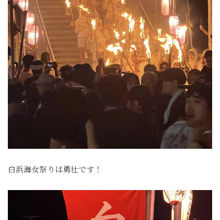
白浜海女祭りは勇壮です！