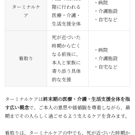
・病院
ターミナルケ
階に行われる
・介護施設
ア
医療・介護・
・自宅など
生活支援全体
死が近づいた
時期から亡く
・病院
なる前後に、
看取り
・介護施設
本人と家族に
・自宅など
寄り添う具体
的な支援
ターミナルケアは
終末期の医療・介護・生活支援全体を指
す広い概念
で、ご本人の意思や価値観を尊重しながら、最
期までその人らしく過ごせるよう支えるケアを含みます。
看取りは、ターミナルケアの中でも、死が近づいた時期か