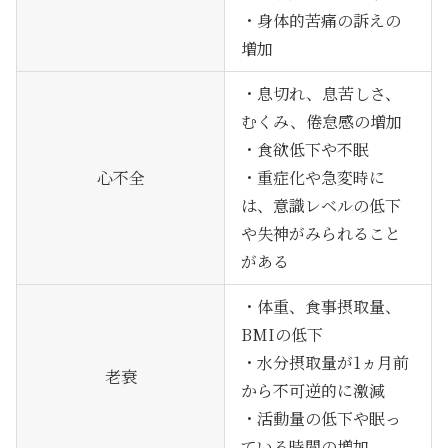
・身体的苦痛の訴えの
増加
・息切れ、息苦しさ、
むくみ、倦怠感の増加
・食欲低下や不眠
心不全
・重症化や急変時に
は、意識レベルの低下
や失神がみられること
がある
・体重、食事摂取量、
BMIの低下
・水分摂取量が1ヵ月前
老衰
から不可逆的に激減
・活動量の低下や眠っ
ている時間の増加