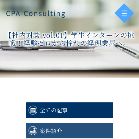
【社内対談 vol.01】学生インターンの挑
戦！経験ゼロから憧れの経理業界へ。
全ての記事
案件紹介