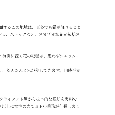
に面するこの地域は、真冬でも霜が降りること
ンカ、ストックなど、さまざまな花が栽培さ
・海側に続く花の絨毯は、思わずシャッター
、だんだんと朱が差してきます。14時半か
のクライアント層から抜本的な脱却を実施で
定以上に女性の力でＢＰＯ業務が伸長しまし