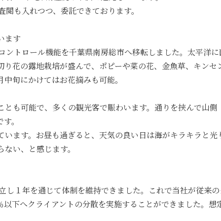
社で査閲も入れつつ、委託できております。
います
プのコントロール機能を千葉県南房総市へ移転しました。太平洋
切り花の露地栽培が盛んで、ポピーや菜の花、金魚草、キンセ
3月中旬にかけてはお花摘みも可能。
ことも可能で、多くの観光客で賑わいます。通りを挟んで山側
です。
ています。お昼も過ぎると、天気の良い日は海がキラキラと光り
らない、と感じます。
を確立し１年を通じて体制を維持できました。これで当社が従来
％以下へクライアントの分散を実施することができました。想