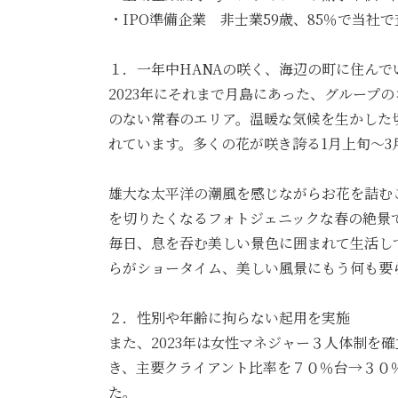
・IPO準備企業 非士業59歳、85％で当
１．一年中HANAの咲く、海辺の町に住んで
2023年にそれまで月島にあった、グルー
のない常春のエリア。温暖な気候を生かした
れています。多くの花が咲き誇る1月上旬〜
雄大な太平洋の潮風を感じながらお花を詰む
を切りたくなるフォトジェニックな春の絶景
毎日、息を吞む美しい景色に囲まれて生活し
らがショータイム、美しい風景にもう何も要
２．性別や年齢に拘らない起用を実施
また、2023年は女性マネジャー３人体制
き、主要クライアント比率を７０％台→３０
た。