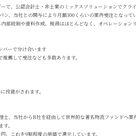
経理ベンダーで、公認会計士・非士業のミックスソリューションでクラ
ンパン、当社との関与により月額300くらいの案件受注となって
、あっても内部統制や資料作成、税務はほとんどなく、オペレーショ
ンバーで分け合います
で推薦して受注なども多数あります。
aceに投資がされます。
税理士、当社からR社を経由して世界的な著名物流ファンドへ案
ます。
千円、これを9割程度の単価で還元しています。