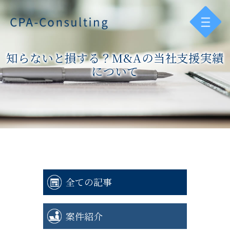
知らないと損する？M&Aの当社支援実績
について
全ての記事
案件紹介