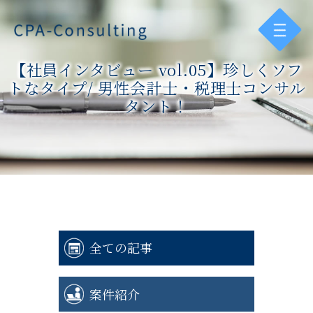
【社員インタビュー vol.05】珍しくソフ
トなタイプ/ 男性会計士・税理士コンサル
タント！
全ての記事
案件紹介