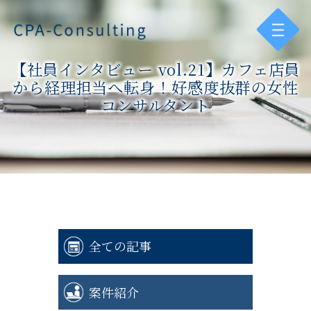
【社員インタビュー vol.21】カフェ店員
から経理担当へ転身！好感度抜群の女性
コンサルタント
全ての記事
案件紹介