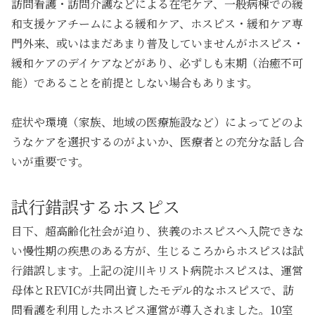
訪問看護・訪問介護などによる在宅ケア、一般病棟での緩
和支援ケアチームによる緩和ケア、ホスピス・緩和ケア専
門外来、或いはまだあまり普及していませんがホスピス・
緩和ケアのデイケアなどがあり、必ずしも末期（治癒不可
能）であることを前提としない場合もあります。
症状や環境（家族、地域の医療施設など）によってどのよ
うなケアを選択するのがよいか、医療者との充分な話し合
いが重要です。
試行錯誤するホスピス
目下、超高齢化社会が迫り、狭義のホスピスへ入院できな
い慢性期の疾患のある方が、生じるころからホスピスは試
行錯誤します。上記の淀川キリスト病院ホスピスは、運営
母体とREVICが共同出資したモデル的なホスピスで、訪
問看護を利用したホスピス運営が導入されました。10室