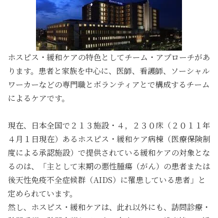
ホスピス・緩和ケアの特色としてチーム・アプローチがあ
ります。患者と家族を中心に、医師、看護師、ソーシャル
ワーカーなどの専門職とボランティアとで構成するチーム
によるケアです。
現在、日本全国で２１３施設・４，２３０床（２０１１年
４月１日現在）あるホスピス・緩和ケア病棟（医療保険制
度による承認施設）で提供されている緩和ケアの対象とな
るのは、「主として末期の悪性腫瘍（がん）の患者または
後天性免疫不全症候群（AIDS）に罹患している患者」と
定められています。
然し、ホスピス・緩和ケアは、此れ以外にも、訪問診療・