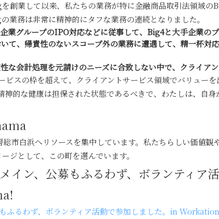
ltingを創業して以来、私たちの業務が特に金融商品取引法領域
tingの業務は非常に精神的にタフな業務の連続となりました。
企業グループのIPO対応などに従事して、Big4と大手企業の
おいて、帰責性のないスコープ外の業務に遭遇して、精一杯対
適性な会計処理を元請けのニーズに合致しない中で、クライアン
サービスの枠を超えて、クライアントサービス領域でバリューを
精神的な健康は担保された状態であるべきで、わたしは、自身
ahama
、千葉県の南房総市白浜へリソースを集中しています。私たちらしい価
えるイメージとして、この町を選んでいます。
のメイン、公募もふるわず、ボランティア活
ma!
、ボランティア活動で参加しました。in Workation Center