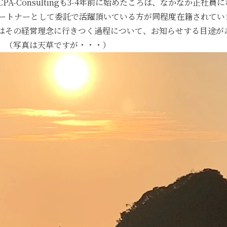
A-Consultingも3-4年前に始めたころは、なかなか正
パートナーとして委託で活躍頂いている方が同程度在籍されてい
はその経営理念に行きつく過程について、お知らせする目途が
】（写真は天草ですが・・・）