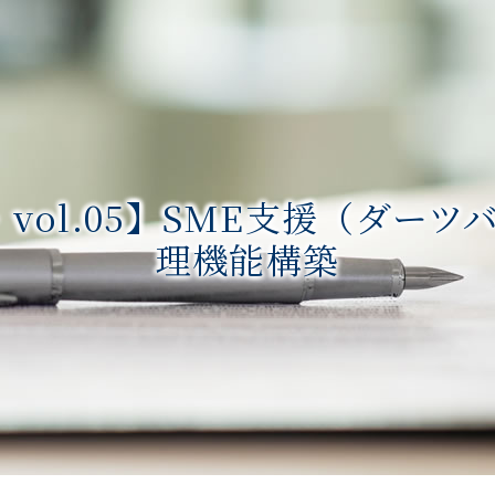
 vol.05】SME支援（ダー
理機能構築