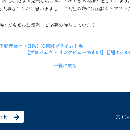
活かし、更なる見識も広げることができる職場と感じています
も大事なことだと思いますし、ご入社の際には面談やヒアリン
験の方もぜひお気軽にご応募お待ちしています！
】大手不動産会社（日系）※東証プライム上場
【プロジェクト インタビュー vol.04】老舗ホテ
一覧に戻る
© CP
わせ