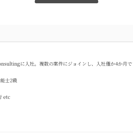
onsultingに入社。複数の案件にジョインし、入社僅か4か
能士2級
etc